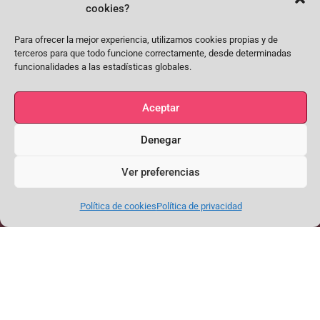
cookies?
permitir este contenido
Para ofrecer la mejor experiencia, utilizamos cookies propias y de
terceros para que todo funcione correctamente, desde determinadas
funcionalidades a las estadísticas globales.
Aceptar
Facebook
Instagram
Youtube
Denegar
SÍGUENOS EN FACEBOOK, INSTAGRAM, YOUTUBE
Ver preferencias
Conecta con nosotros para estar al día y conversar sobre flamenco
Política de cookies
Política de privacidad
PEÑA “EL QUEJÍO”
FORMULARIO DE CONTACTO
Aviso Legal y Política de Privacidad
Política de cookies
NUESTRO CORREO
Salvo que se indique lo contrario, el contenido de
este sitio tiene una licencia Creative Commons
info@elquejio.es
Reconocimiento CC BY