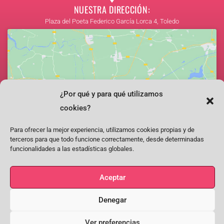
NUESTRA DIRECCIÓN:
Plaza del Poeta Federico García Lorca 4, Toledo
¿Por qué y para qué utilizamos
Haz clic para aceptar cookies de marketing y
cookies?
permitir este contenido
Para ofrecer la mejor experiencia, utilizamos cookies propias y de
terceros para que todo funcione correctamente, desde determinadas
funcionalidades a las estadísticas globales.
Aceptar
Facebook
Instagram
Youtube
Denegar
SÍGUENOS EN FACEBOOK, INSTAGRAM, YOUTUBE
Ver preferencias