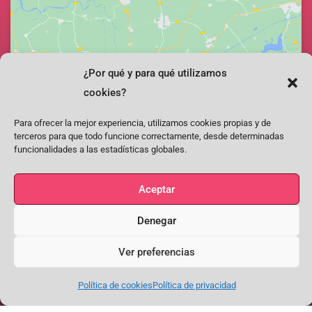
¿Por qué y para qué utilizamos
Haz clic para aceptar cookies de marketing y
cookies?
permitir este contenido
Para ofrecer la mejor experiencia, utilizamos cookies propias y de
terceros para que todo funcione correctamente, desde determinadas
funcionalidades a las estadísticas globales.
Aceptar
Facebook
Instagram
Youtube
Denegar
SÍGUENOS EN FACEBOOK, INSTAGRAM, YOUTUBE
Ver preferencias
Conecta con nosotros para estar al día y conversar sobre flamenco
Política de cookies
Política de privacidad
PEÑA “EL QUEJÍO”
FORMULARIO DE CONTACTO