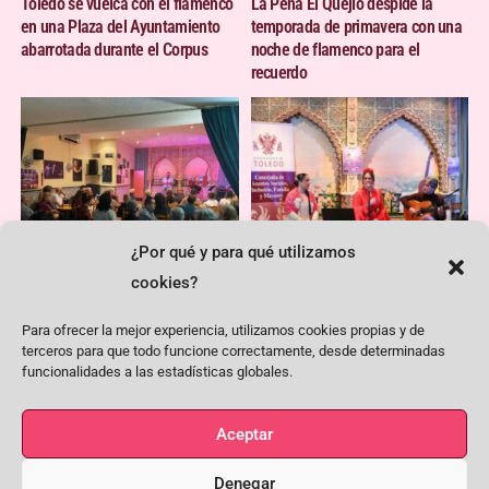
Toledo se vuelca con el flamenco
La Peña El Quejío despide la
en una Plaza del Ayuntamiento
temporada de primavera con una
abarrotada durante el Corpus
noche de flamenco para el
recuerdo
¿Por qué y para qué utilizamos
cookies?
Noche de hermanamiento
El flamenco pone voz al 8M en la
flamenco entre las peñas El
Peña El Quejío
Para ofrecer la mejor experiencia, utilizamos cookies propias y de
Quejío y Lavapiés
terceros para que todo funcione correctamente, desde determinadas
funcionalidades a las estadísticas globales.
<< --
-->>
Aceptar
+ en nuestro blog
Denegar