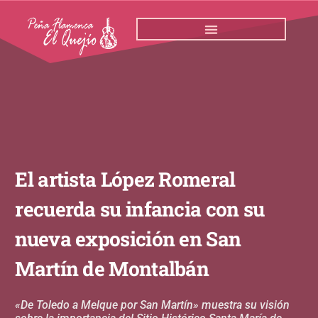
Ir
al
contenido
El artista López Romeral
recuerda su infancia con su
nueva exposición en San
Martín de Montalbán
«De Toledo a Melque por San Martín» muestra su visión