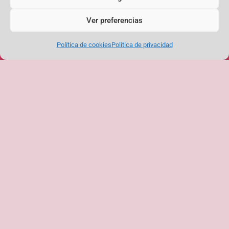
PRÓXIMAS ACTIVIDADES + INFO EN NUESTRA
AGENDA
Ver preferencias
¡No hay eventos!
Política de cookies
Política de privacidad
NUESTRA DIRECCIÓN:
Plaza del Poeta Federico García Lorca 4, Toledo
Haz clic para aceptar cookies de marketing y
permitir este contenido