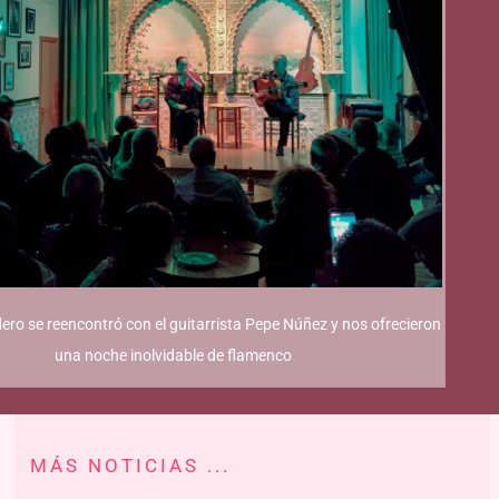
ro se reencontró con el guitarrista Pepe Núñez y nos ofrecieron
una noche inolvidable de flamenco
MÁS NOTICIAS ...