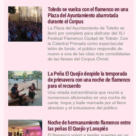
Toledo se vuelca con el flamenco en una
Plaza del Ayuntamiento abarrotada
durante el Corpus
La Plaza del Ayuntamiento de Toledo se
llenó por completo para disfrutar del XLI
Festival Flamenco Ciudad de Toledo. Con
la Catedral Primada como espectacular
telón de fondo, el público respondió de
nuevo a una de las citas más consolidadas
de las fiestas del Corpus Christi.
La Peña El Quejío despide la temporada
de primavera con una noche de flamenco
para el recuerdo
Una velada extraordinaria que reunió a
numerosos aficionados en una noche de
cante, toque y baile marcada por el lleno
absoluto y el entusiasmo del público.
Noche de hermanamiento flamenco entre
las peñas El Quejío y Lavapiés
El flamenco volvió a tender puentes en un