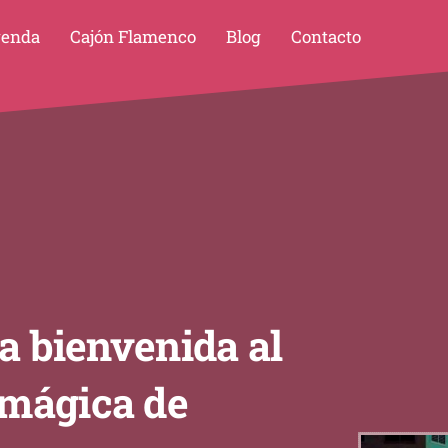
enda
Cajón Flamenco
Blog
Contacto
la bienvenida al
 mágica de