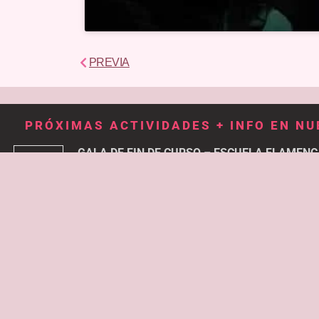
Ant
PREVIA
PRÓXIMAS ACTIVIDADES + INFO EN N
GALA DE FIN DE CURSO – ESCUELA FLAMENC
12
ACTIVIDAD "EL QUEJÍO"
JUN
19:00
Sala Thalia (Centro Social Santa María de Benq