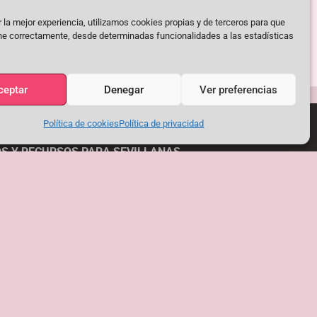
 la mejor experiencia, utilizamos cookies propias y de terceros para que
ne correctamente, desde determinadas funcionalidades a las estadísticas
ceptar
Denegar
Ver preferencias
Política de cookies
Política de privacidad
S Y RECURSOS PARA SEVILLANAS
"El Quejío"
NUESTRA DIRECCIÓN:
Plaza del Poeta Federico García Lorca 4, Toledo