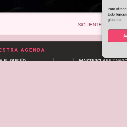
Para ofrecer
todo funcio
globales.
Siguiente
SIGUIENTE
A
UESTRA AGENDA
A EL QUEJÍO
MASTERCLASS TANGO
14
11:00
JUN
Tablao Peña Flamenca 
uerencia)