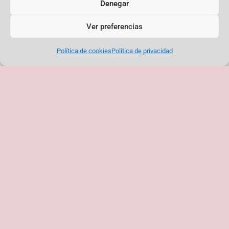
Denegar
En la Audiencia de Toledo condenaron sin
Ver preferencias
piedad,
Política de cookies
Política de privacidad
a un pobre que pedía una limosnita junto a la
catedral.
En las puertas del Congreso no se puede
mendigar,
pero robar a manos llenas pueden desde la
Casa Real.
Tenga piedad Señor Juez, al niño no
condenar,
porque muertito de hambre robó un canterito
de pan.