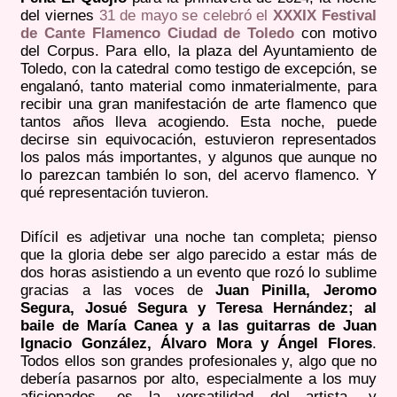
del viernes
31 de mayo se celebró el
XXXIX Festival
de Cante Flamenco Ciudad de Toledo
con motivo
del Corpus. Para ello, la plaza del Ayuntamiento de
Toledo, con la catedral como testigo de excepción, se
engalanó, tanto material como inmaterialmente, para
recibir una gran manifestación de arte flamenco que
tantos años lleva acogiendo. Esta noche, puede
decirse sin equivocación, estuvieron representados
los palos más importantes, y algunos que aunque no
lo parezcan también lo son, del acervo flamenco. Y
qué representación tuvieron.
Difícil es adjetivar una noche tan completa; pienso
que la gloria debe ser algo parecido a estar más de
dos horas asistiendo a un evento que rozó lo sublime
gracias a las voces de
Juan Pinilla, Jeromo
Segura, Josué Segura y Teresa Hernández; al
baile de María Canea y a las guitarras de Juan
Ignacio González, Álvaro Mora y Ángel Flores
.
Todos ellos son grandes profesionales y, algo que no
debería pasarnos por alto, especialmente a los muy
aficionados, es la versatilidad del artista, y