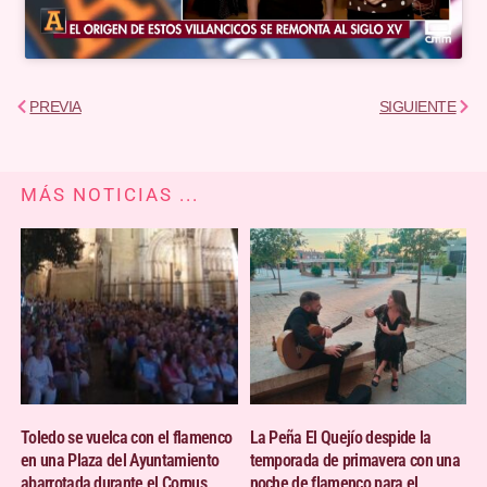
Ant
Sigu
PREVIA
SIGUIENTE
MÁS NOTICIAS ...
Toledo se vuelca con el flamenco
La Peña El Quejío despide la
en una Plaza del Ayuntamiento
temporada de primavera con una
abarrotada durante el Corpus
noche de flamenco para el