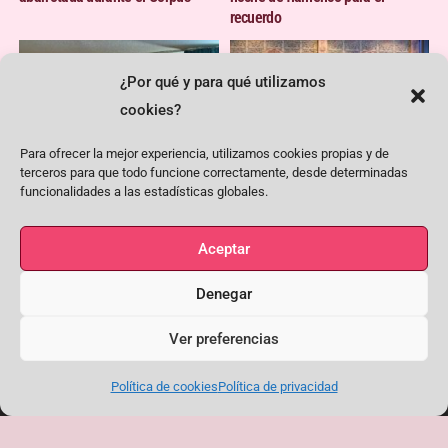
recuerdo
¿Por qué y para qué utilizamos
cookies?
Para ofrecer la mejor experiencia, utilizamos cookies propias y de
terceros para que todo funcione correctamente, desde determinadas
funcionalidades a las estadísticas globales.
Noche de hermanamiento
El flamenco pone voz al 8M en la
Aceptar
flamenco entre las peñas El
Peña El Quejío
Quejío y Lavapiés
Denegar
<< --
-->>
Ver preferencias
+ en nuestro blog
Política de cookies
Política de privacidad
PRÓXIMAS ACTIVIDADES + INFO EN NUESTRA
AGENDA