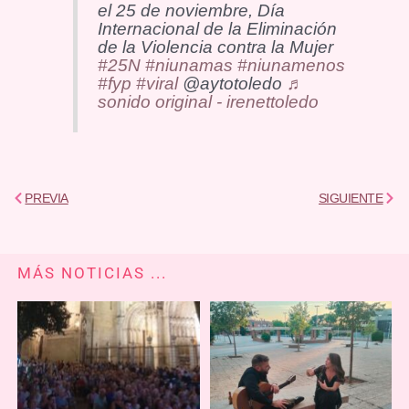
el 25 de noviembre, Día
Internacional de la Eliminación
de la Violencia contra la Mujer
#25N
#niunamas
#niunamenos
#fyp
#viral
@aytotoledo
♬
sonido original - irenettoledo
Ant
Sigu
PREVIA
SIGUIENTE
MÁS NOTICIAS ...