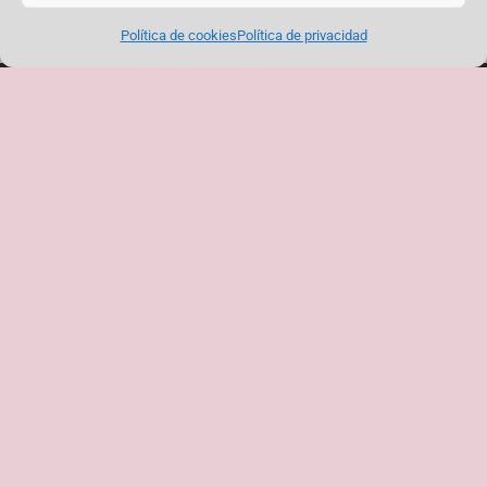
+ en nuestro blog
Política de cookies
Política de privacidad
PRÓXIMAS ACTIVIDADES + INFO EN NUESTRA
AGENDA
¡No hay eventos!
NUESTRA DIRECCIÓN:
Plaza del Poeta Federico García Lorca 4, Toledo
Haz clic para aceptar cookies de marketing y
permitir este contenido