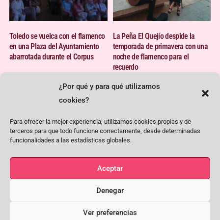
Toledo se vuelca con el flamenco
La Peña El Quejío despide la
en una Plaza del Ayuntamiento
temporada de primavera con una
abarrotada durante el Corpus
noche de flamenco para el
recuerdo
¿Por qué y para qué utilizamos
cookies?
Para ofrecer la mejor experiencia, utilizamos cookies propias y de
terceros para que todo funcione correctamente, desde determinadas
funcionalidades a las estadísticas globales.
Aceptar
Noche de hermanamiento
El flamenco pone voz al 8M en la
flamenco entre las peñas El
Peña El Quejío
Denegar
Quejío y Lavapiés
<< --
-->>
Ver preferencias