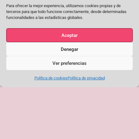
Para ofrecer la mejor experiencia, utilizamos cookies propias y de
terceros para que todo funcione correctamente, desde determinadas
funcionalidades a las estadísticas globales.
Aceptar
Denegar
Ver preferencias
Toledo se vuelca con el flamenco
La Peña El Quejío despide la
en una Plaza del Ayuntamiento
temporada de primavera con una
Política de cookies
Política de privacidad
abarrotada durante el Corpus
noche de flamenco para el
recuerdo