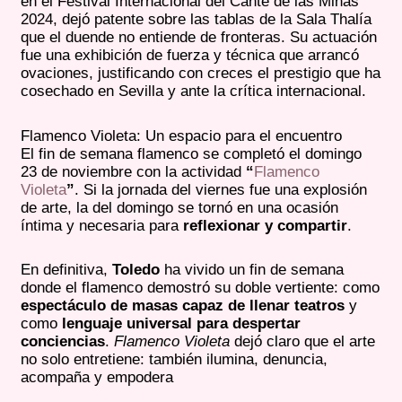
en el Festival Internacional del Cante de las Minas
2024, dejó patente sobre las tablas de la Sala Thalía
que el duende no entiende de fronteras. Su actuación
fue una exhibición de fuerza y técnica que arrancó
ovaciones, justificando con creces el prestigio que ha
cosechado en Sevilla y ante la crítica internacional.
Flamenco Violeta: Un espacio para el encuentro
El fin de semana flamenco se completó el domingo
23 de noviembre con la actividad
“
Flamenco
Violeta
”
. Si la jornada del viernes fue una explosión
de arte, la del domingo se tornó en una ocasión
íntima y necesaria para
reflexionar y compartir
.
En definitiva,
Toledo
ha vivido un fin de semana
donde el flamenco demostró su doble vertiente: como
espectáculo de masas capaz de llenar teatros
y
como
lenguaje universal para despertar
conciencias
.
Flamenco Violeta
dejó claro que el arte
no solo entretiene: también ilumina, denuncia,
acompaña y empodera