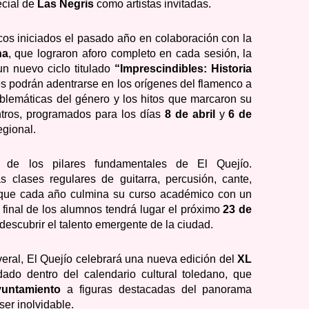
cial de
Las Negris
como artistas invitadas.
ticos iniciados el pasado año en colaboración con la
ha
, que lograron aforo completo en cada sesión, la
un nuevo ciclo titulado
“Imprescindibles: Historia
tes podrán adentrarse en los orígenes del flamenco a
mblemáticas del género y los hitos que marcaron su
ntros, programados para los días
8 de abril
y
6 de
egional.
o de los pilares fundamentales de El Quejío.
s clases regulares de guitarra, percusión, cante,
, que cada año culmina su curso académico con un
ra final de los alumnos tendrá lugar el próximo
23 de
descubrir el talento emergente de la ciudad.
ral, El Quejío celebrará una nueva edición del
XL
dado dentro del calendario cultural toledano, que
yuntamiento
a figuras destacadas del panorama
er inolvidable.