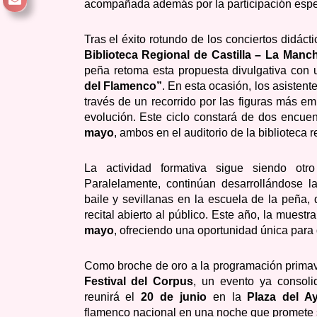
acompañada además por la participación espe
Tras el éxito rotundo de los conciertos didác
Biblioteca Regional de Castilla – La Manc
peña retoma esta propuesta divulgativa con 
del Flamenco”
. En esta ocasión, los asisten
través de un recorrido por las figuras más e
evolución. Este ciclo constará de dos encue
mayo
, ambos en el auditorio de la biblioteca r
La actividad formativa sigue siendo otr
Paralelamente, continúan desarrollándose la
baile y sevillanas en la escuela de la peña
recital abierto al público. Este año, la muest
mayo
, ofreciendo una oportunidad única para 
Como broche de oro a la programación primave
Festival del Corpus
, un evento ya consoli
reunirá el
20 de junio
en la
Plaza del A
flamenco nacional en una noche que promete s