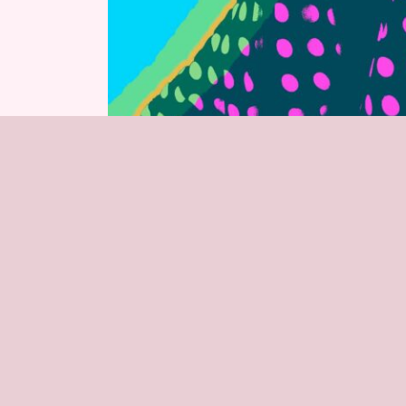
Ant
PREVIA
PRÓXIMAS ACTIVIDADES + INFO EN N
GALA DE FIN DE CURSO – ESCUELA FLAMENC
12
ACTIVIDAD "EL QUEJÍO"