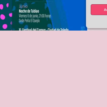
A
Siguiente
SIGUIENTE
UESTRA AGENDA
A EL QUEJÍO
MASTERCLASS TANGO
14
11:00