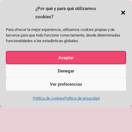
¿Por qué y para qué utilizamos
cookies?
Toledo se vuelca con el flamenco
La Peña El Quejío despide la
Para ofrecer la mejor experiencia, utilizamos cookies propias y de
en una Plaza del Ayuntamiento
temporada de primavera con una
terceros para que todo funcione correctamente, desde determinadas
abarrotada durante el Corpus
noche de flamenco para el
funcionalidades a las estadísticas globales.
recuerdo
Aceptar
Denegar
Ver preferencias
Política de cookies
Política de privacidad
Noche de hermanamiento
El flamenco pone voz al 8M en la
flamenco entre las peñas El
Peña El Quejío
Quejío y Lavapiés
<< --
-->>