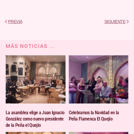
Ant
Sigu
PREVIA
SIGUIENTE
MÁS NOTICIAS ...
La asamblea elige a Juan Ignacio
Celebramos la Navidad en la
González como nuevo presidente
Peña Flamenca El Quejío
de la Peña el Quejío