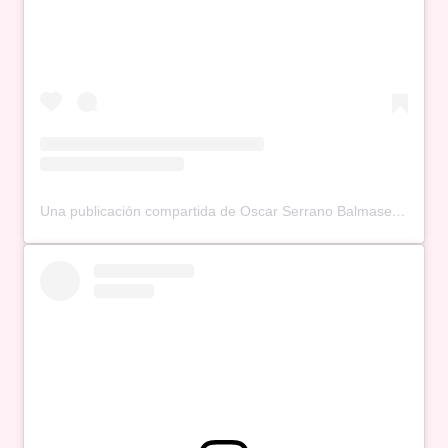
Una publicación compartida de Oscar Serrano Balmaseda (@oscarserranobalmaseda)