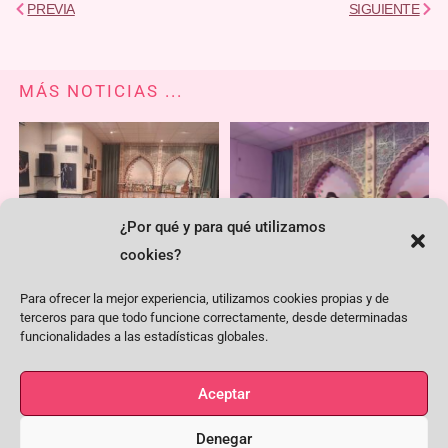
Ant
Sigu
PREVIA
SIGUIENTE
MÁS NOTICIAS ...
¿Por qué y para qué utilizamos
cookies?
Para ofrecer la mejor experiencia, utilizamos cookies propias y de
La asamblea elige a Juan Ignacio
Celebramos la Navidad en la
terceros para que todo funcione correctamente, desde determinadas
González como nuevo presidente
Peña Flamenca El Quejío
funcionalidades a las estadísticas globales.
de la Peña el Quejío
Aceptar
Denegar