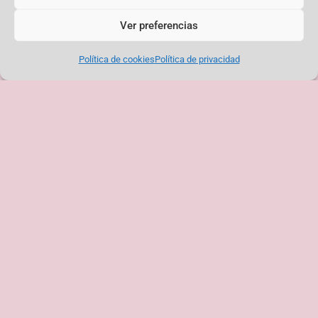
Ver preferencias
Política de cookies
Política de privacidad
El flamenco navideño de nuestra
Flamenco Violeta: el arte como
Peña, en directo para toda
voz contra la violencia machista
Castilla-La Mancha
<< --
-->>
+ en nuestro blog
PRÓXIMAS ACTIVIDADES + INFO EN NUESTRA
AGENDA
¡No hay eventos!
NUESTRA DIRECCIÓN:
Plaza del Poeta Federico García Lorca 4, Toledo