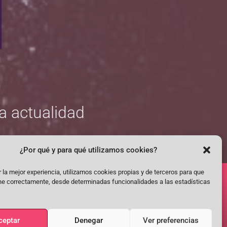
la actualidad
¿Por qué y para qué utilizamos cookies?
 la mejor experiencia, utilizamos cookies propias y de terceros para que
NUESTRA DIRECCIÓN:
ne correctamente, desde determinadas funcionalidades a las estadísticas
Plaza del Poeta Federico García Lorca 4, Toledo
am
tube
ceptar
Denegar
Ver preferencias