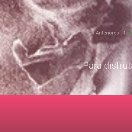
« Anteriores
1
Para disfrut