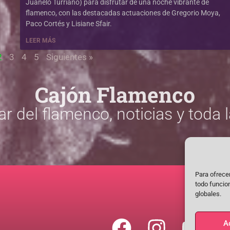
Juanelo Turriano) para disfrutar de una noche vibrante de
flamenco, con las destacadas actuaciones de Gregorio Moya,
Paco Cortés y Lisiane Sfair.
LEER MÁS
2
3
4
5
Siguientes »
Cajón Flamenco
ar del flamenco, noticias y toda 
VISITA LA SECCIÓN
Para ofrecer
todo funcio
globales.
Facebook
Instagr
You
A