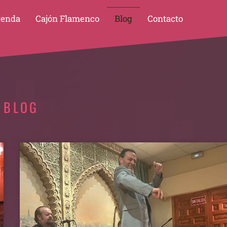
enda
Cajón Flamenco
Blog
Contacto
 BLOG
ina
Página
Página
Página
Página