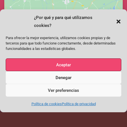
¿Por qué y para qué utilizamos
Haz clic para aceptar cookies de marketing y
cookies?
permitir este contenido
Para ofrecer la mejor experiencia, utilizamos cookies propias y de
terceros para que todo funcione correctamente, desde determinadas
funcionalidades a las estadísticas globales.
Aceptar
Denegar
Facebook
Instagram
Youtube
Ver preferencias
SÍGUENOS EN FACEBOOK, INSTAGRAM, YOUTUBE
Conecta con nosotros para estar al día y conversar sobre flamenco
Política de cookies
Política de privacidad
PEÑA “EL QUEJÍO”
FORMULARIO DE CONTACTO
Aviso Legal y Política de Privacidad
Política de cookies