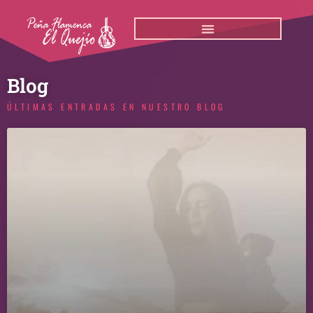
Ir
al
contenido
Blog
ÚLTIMAS ENTRADAS EN NUESTRO BLOG
Página
Página
Página
Página
Página